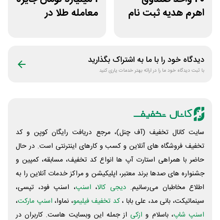
اهرم هدیه ثبت نام
معامله طلا در
در سایت مزدکس
نوبیتکس
دیدگاه خود را با ما به اشتراک بگذارید
با ثبت دیدگاه خود ما را در ارائه بهتر خدمات یاری کنید
سایت کانال تخفیف (آف چنل)، مرجع دریافت رایگان کوپن و کد
تخفیف فروشگاه های آنلاین و کسب و‌ کارهای اینترنتی است. در حال
حاضر با همراهی استارت آپ ها انواع کد تخفیف، مسابقه، کمپین و
جشنواره های صدها برند معتبر، اپلیکیشن و مراکز خدمات آنلاین را به
اطلاع مخاطبان می‌رسانیم.
دیجی کالا
،
اسنپ
، اسنپ فود، تپسی،
سینماتیکت، بانی مد، علی‌ بابا ،
کد تخفیف فیلیمو
، نماوا،
اسنپ مارکت
،
اسنپ شاپ
، باسلام و
ازکی
از جمله این وبسایت ‌هاست. کاربران در