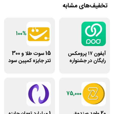
تخفیف‌های مشابه
100%
آیفون ۱۷ پرومکس
15 سوت طلا و 300
رایگان در جشنواره
تتر جایزه کمپین سود
روی فرکانس شانس
دو نفره تبدیل
ویپاد
75,000
20 واحد صندوق
1 میلیارد تومان جایزه