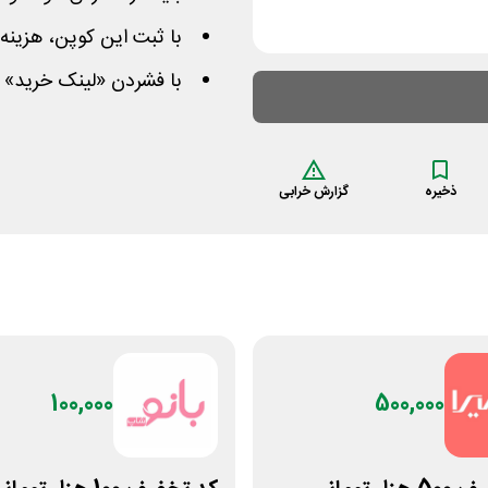
با ثبت این کوپن، هزینه ک
با فشردن «لینک خرید» م
ذخیره
گزارش خرابی
100,000
500,000