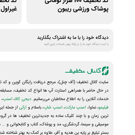
کد تخفیف 100 هزار تومانی
پوشاک ورزشی ریبون
غیراول 
دیدگاه خود را با ما به اشتراک بگذارید
با ثبت دیدگاه خود ما را در ارائه بهتر خدمات یاری کنید
سایت کانال تخفیف (آف چنل)، مرجع دریافت رایگان کوپن و کد تخ
در حال حاضر با همراهی استارت آپ ها انواع کد تخفیف، مسابقه، 
خدمات آنلاین را به اطلاع مخاطبان می‌رسانیم.
دیجی کالا
،
اسنپ
، 
فیلیمو
، نماوا،
اسنپ مارکت
،
اسنپ شاپ
، باسلام و
ازکی
از جمله این
ترین زمان و با چند کلیک ساده به جدیدترین تخفیف ها در گروه ت
موسیقی و سینما، گردشگری، مد و پوشاک، کتاب و کتابخوانی و ... 
بستر تبلیغ بر پایه بن هدیه و آفر، علاوه بر کمک به بهتر شناخته 