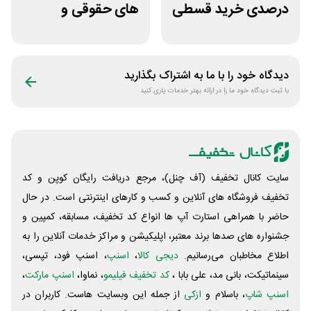
درصدی خرید قسطی
های حقوقی و
کتاب دیاکو بوک
دانشگاهی انتشارات
جنگل
دیدگاه خود را با ما به اشتراک بگذارید
با ثبت دیدگاه خود ما را در ارائه بهتر خدمات یاری کنید
سایت کانال تخفیف (آف چنل)، مرجع دریافت رایگان کوپن و کد
تخفیف فروشگاه های آنلاین و کسب و‌ کارهای اینترنتی است. در حال
حاضر با همراهی استارت آپ ها انواع کد تخفیف، مسابقه، کمپین و
جشنواره های صدها برند معتبر، اپلیکیشن و مراکز خدمات آنلاین را به
اطلاع مخاطبان می‌رسانیم.
دیجی کالا
،
اسنپ
، اسنپ فود، تپسی،
سینماتیکت، بانی مد، علی‌ بابا ،
کد تخفیف فیلیمو
، نماوا،
اسنپ مارکت
،
اسنپ شاپ
، باسلام و
ازکی
از جمله این وبسایت ‌هاست. کاربران در