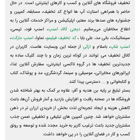
تخفیف فروشگاه های آنلاین و کسب و‌ کارهای اینترنتی است. در حال
حاضر با همراهی استارت آپ ها انواع کد تخفیف، مسابقه، کمپین و
جشنواره های صدها برند معتبر، اپلیکیشن و مراکز خدمات آنلاین را به
اطلاع مخاطبان می‌رسانیم.
دیجی کالا
،
اسنپ
، اسنپ فود، تپسی،
سینماتیکت، بانی مد، علی‌ بابا ،
کد تخفیف فیلیمو
، نماوا،
اسنپ مارکت
،
اسنپ شاپ
، باسلام و
ازکی
از جمله این وبسایت ‌هاست. کاربران در
کانال تخفیف می توانند در کوتاه ترین زمان و با چند کلیک ساده به
جدیدترین تخفیف ها در گروه تاکسی اینترنتی، سفارش آنلاین غذا،
اپراتورهای مخابراتی، موسیقی و سینما، گردشگری، مد و پوشاک، کتاب
و کتابخوانی و ... دسترسی پیدا کنند.
بستر تبلیغ بر پایه بن هدیه و آفر، علاوه بر کمک به بهتر شناخته شدن
فروشگاه ها در صحنه رقابت و افزایش بازدید و آمار فروش آن‌ها، باعث
کاهش هزینه و ایجاد تجربه‌ای لذت بخش از خریدی ارزان تر در ذهن
مشتریان خواهد شد. چنین کمپین های تبلیغی و تخفیفی ضمن جذب
مشتریان جدید باعث ترغیب کاربر به خرید مجدد شده و توسعه و رونق
کسب و کار در فضای آنلاین را در پی خواهد داشت.