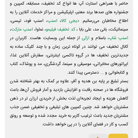
حاضر با همراهی استارت آپ ها انواع کد تخفیف، مسابقه، کمپین و
جشنواره های صدها برند معتبر، اپلیکیشن و مراکز خدمات آنلاین را به
اطلاع مخاطبان می‌رسانیم.
دیجی کالا
،
اسنپ
، اسنپ فود، تپسی،
سینماتیکت، بانی مد، علی‌ بابا ،
کد تخفیف فیلیمو
، نماوا،
اسنپ مارکت
،
اسنپ شاپ
، باسلام و
ازکی
از جمله این وبسایت ‌هاست. کاربران در
کانال تخفیف می توانند در کوتاه ترین زمان و با چند کلیک ساده به
جدیدترین تخفیف ها در گروه تاکسی اینترنتی، سفارش آنلاین غذا،
اپراتورهای مخابراتی، موسیقی و سینما، گردشگری، مد و پوشاک، کتاب
و کتابخوانی و ... دسترسی پیدا کنند.
بستر تبلیغ بر پایه بن هدیه و آفر، علاوه بر کمک به بهتر شناخته شدن
فروشگاه ها در صحنه رقابت و افزایش بازدید و آمار فروش آن‌ها، باعث
کاهش هزینه و ایجاد تجربه‌ای لذت بخش از خریدی ارزان تر در ذهن
مشتریان خواهد شد. چنین کمپین های تبلیغی و تخفیفی ضمن جذب
مشتریان جدید باعث ترغیب کاربر به خرید مجدد شده و توسعه و رونق
کسب و کار در فضای آنلاین را در پی خواهد داشت.