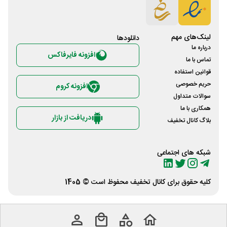
لینک‌های مهم
دانلود‌ها
درباره ما
افزونه فایرفاکس
تماس با ما
قوانین استفاده
حریم خصوصی
افزونه کروم
سوالات متداول
همکاری با ما
دریافت از بازار
بلاگ کانال تخفیف
شبکه های اجتماعی
کلیه حقوق برای
کانال تخفیف
محفوظ است © 1405