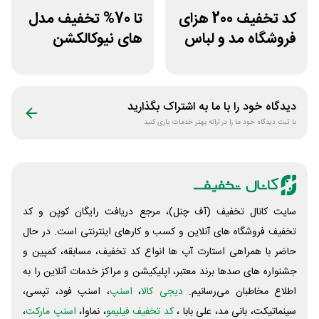
کد تخفیف 200 هزای
تا 70% تخفیف مدل
فروشگاه مد و لباس
های نیوکالکشن
دوخط برای همه
ورزشی دیجی استایل
کاربران
دیدگاه خود را با ما به اشتراک بگذارید
با ثبت دیدگاه خود ما را در ارائه بهتر خدمات یاری کنید
سایت کانال تخفیف (آف چنل)، مرجع دریافت رایگان کوپن و کد
تخفیف فروشگاه های آنلاین و کسب و‌ کارهای اینترنتی است. در حال
حاضر با همراهی استارت آپ ها انواع کد تخفیف، مسابقه، کمپین و
جشنواره های صدها برند معتبر، اپلیکیشن و مراکز خدمات آنلاین را به
اطلاع مخاطبان می‌رسانیم.
دیجی کالا
،
اسنپ
، اسنپ فود، تپسی،
سینماتیکت، بانی مد، علی‌ بابا ،
کد تخفیف فیلیمو
، نماوا،
اسنپ مارکت
،