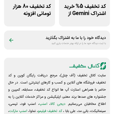
کد تخفیف 5% خرید
کد تخفیف 80 هزار
اشتراک Gemini از
تومانی افزونه
فراسیب
وردپرس ادمین 24
دیدگاه خود را با ما به اشتراک بگذارید
با ثبت دیدگاه خود ما را در ارائه بهتر خدمات یاری کنید
سایت کانال تخفیف (آف چنل)، مرجع دریافت رایگان کوپن و کد
تخفیف فروشگاه های آنلاین و کسب و‌ کارهای اینترنتی است. در حال
حاضر با همراهی استارت آپ ها انواع کد تخفیف، مسابقه، کمپین و
جشنواره های صدها برند معتبر، اپلیکیشن و مراکز خدمات آنلاین را به
اطلاع مخاطبان می‌رسانیم.
دیجی کالا
،
اسنپ
، اسنپ فود، تپسی،
سینماتیکت، بانی مد، علی‌ بابا ،
کد تخفیف فیلیمو
، نماوا،
اسنپ مارکت
،