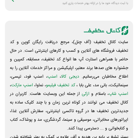
با ثبت دیدگاه خود ما را در ارائه بهتر خدمات یاری کنید
سایت کانال تخفیف (آف چنل)، مرجع دریافت رایگان کوپن و کد
تخفیف فروشگاه های آنلاین و کسب و‌ کارهای اینترنتی است. در حال
حاضر با همراهی استارت آپ ها انواع کد تخفیف، مسابقه، کمپین و
جشنواره های صدها برند معتبر، اپلیکیشن و مراکز خدمات آنلاین را به
اطلاع مخاطبان می‌رسانیم.
دیجی کالا
،
اسنپ
، اسنپ فود، تپسی،
سینماتیکت، بانی مد، علی‌ بابا ،
کد تخفیف فیلیمو
، نماوا،
اسنپ مارکت
،
اسنپ شاپ
، باسلام و
ازکی
از جمله این وبسایت ‌هاست. کاربران در
کانال تخفیف می توانند در کوتاه ترین زمان و با چند کلیک ساده به
جدیدترین تخفیف ها در گروه تاکسی اینترنتی، سفارش آنلاین غذا،
اپراتورهای مخابراتی، موسیقی و سینما، گردشگری، مد و پوشاک، کتاب
و کتابخوانی و ... دسترسی پیدا کنند.
بستر تبلیغ بر پایه بن هدیه و آفر، علاوه بر کمک به بهتر شناخته شدن