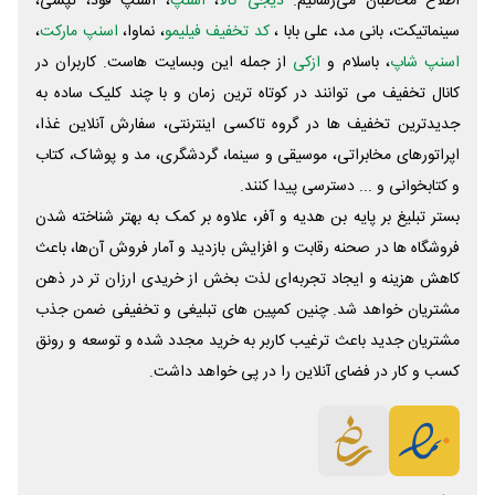
اطلاع مخاطبان می‌رسانیم.
دیجی کالا
،
اسنپ
، اسنپ فود، تپسی،
سینماتیکت، بانی مد، علی‌ بابا ،
کد تخفیف فیلیمو
، نماوا،
اسنپ مارکت
،
اسنپ شاپ
، باسلام و
ازکی
از جمله این وبسایت ‌هاست. کاربران در
کانال تخفیف می توانند در کوتاه ترین زمان و با چند کلیک ساده به
جدیدترین تخفیف ها در گروه تاکسی اینترنتی، سفارش آنلاین غذا،
اپراتورهای مخابراتی، موسیقی و سینما، گردشگری، مد و پوشاک، کتاب
و کتابخوانی و ... دسترسی پیدا کنند.
بستر تبلیغ بر پایه بن هدیه و آفر، علاوه بر کمک به بهتر شناخته شدن
فروشگاه ها در صحنه رقابت و افزایش بازدید و آمار فروش آن‌ها، باعث
کاهش هزینه و ایجاد تجربه‌ای لذت بخش از خریدی ارزان تر در ذهن
مشتریان خواهد شد. چنین کمپین های تبلیغی و تخفیفی ضمن جذب
مشتریان جدید باعث ترغیب کاربر به خرید مجدد شده و توسعه و رونق
کسب و کار در فضای آنلاین را در پی خواهد داشت.