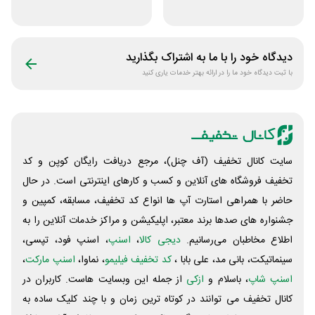
نت من
ماهه آی اپس
دیدگاه خود را با ما به اشتراک بگذارید
با ثبت دیدگاه خود ما را در ارائه بهتر خدمات یاری کنید
سایت کانال تخفیف (آف چنل)، مرجع دریافت رایگان کوپن و کد
تخفیف فروشگاه های آنلاین و کسب و‌ کارهای اینترنتی است. در حال
حاضر با همراهی استارت آپ ها انواع کد تخفیف، مسابقه، کمپین و
جشنواره های صدها برند معتبر، اپلیکیشن و مراکز خدمات آنلاین را به
اطلاع مخاطبان می‌رسانیم.
دیجی کالا
،
اسنپ
، اسنپ فود، تپسی،
سینماتیکت، بانی مد، علی‌ بابا ،
کد تخفیف فیلیمو
، نماوا،
اسنپ مارکت
،
اسنپ شاپ
، باسلام و
ازکی
از جمله این وبسایت ‌هاست. کاربران در
کانال تخفیف می توانند در کوتاه ترین زمان و با چند کلیک ساده به