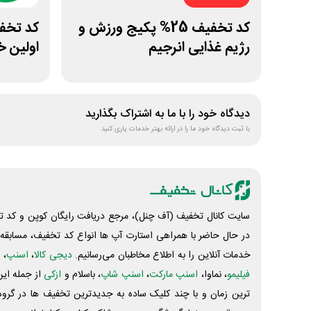
کد تخفیف 25% پکیج ورزش و
رژیم غذایی انرجیم
اولین خ
دیدگاه خود را با ما به اشتراک بگذارید
با ثبت دیدگاه خود ما را در ارائه بهتر خدمات یاری کنید
سایت کانال تخفیف (آف چنل)، مرجع دریافت رایگان کوپن و کد تخ
در حال حاضر با همراهی استارت آپ ها انواع کد تخفیف، مسابقه، 
خدمات آنلاین را به اطلاع مخاطبان می‌رسانیم.
دیجی کالا
،
اسنپ
، 
فیلیمو
، نماوا،
اسنپ مارکت
،
اسنپ شاپ
، باسلام و
ازکی
از جمله این
ترین زمان و با چند کلیک ساده به جدیدترین تخفیف ها در گروه ت