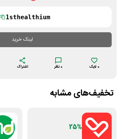
1sthealthium
ک
لینک خرید
0
لایک
0
نظر
اشتراک
تخفیف‌های مشابه
25%