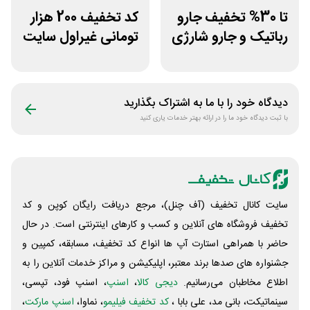
تا 30% تخفیف جارو
کد تخفیف 200 هزار
رباتیک و جارو شارژی
تومانی غیراول سایت
دی جی لند
خوابیست
دیدگاه خود را با ما به اشتراک بگذارید
با ثبت دیدگاه خود ما را در ارائه بهتر خدمات یاری کنید
سایت کانال تخفیف (آف چنل)، مرجع دریافت رایگان کوپن و کد
تخفیف فروشگاه های آنلاین و کسب و‌ کارهای اینترنتی است. در حال
حاضر با همراهی استارت آپ ها انواع کد تخفیف، مسابقه، کمپین و
جشنواره های صدها برند معتبر، اپلیکیشن و مراکز خدمات آنلاین را به
اطلاع مخاطبان می‌رسانیم.
دیجی کالا
،
اسنپ
، اسنپ فود، تپسی،
سینماتیکت، بانی مد، علی‌ بابا ،
کد تخفیف فیلیمو
، نماوا،
اسنپ مارکت
،