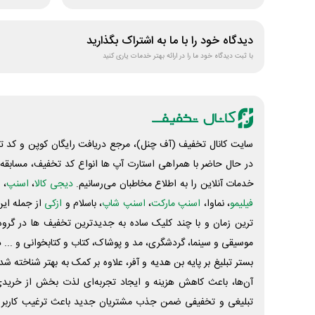
دیدگاه خود را با ما به اشتراک بگذارید
با ثبت دیدگاه خود ما را در ارائه بهتر خدمات یاری کنید
سایت کانال تخفیف (آف چنل)، مرجع دریافت رایگان کوپن و کد تخ
در حال حاضر با همراهی استارت آپ ها انواع کد تخفیف، مسابقه، 
خدمات آنلاین را به اطلاع مخاطبان می‌رسانیم.
دیجی کالا
،
اسنپ
، 
فیلیمو
، نماوا،
اسنپ مارکت
،
اسنپ شاپ
، باسلام و
ازکی
از جمله این
ترین زمان و با چند کلیک ساده به جدیدترین تخفیف ها در گروه ت
موسیقی و سینما، گردشگری، مد و پوشاک، کتاب و کتابخوانی و ... 
بستر تبلیغ بر پایه بن هدیه و آفر، علاوه بر کمک به بهتر شناخته 
آن‌ها، باعث کاهش هزینه و ایجاد تجربه‌ای لذت بخش از خرید
تبلیغی و تخفیفی ضمن جذب مشتریان جدید باعث ترغیب کاربر 