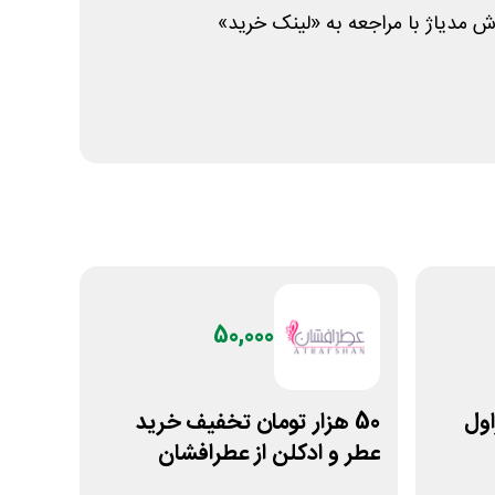
مدیاژ با مراجعه به «لینک خرید»
50,000
یراول
50 هزار تومان تخفیف خرید
عطر و ادکلن از عطرافشان