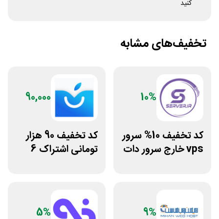
کنید
تخفیف‌های مشابه
90,000
10%
کد تخفیف 10% سرور
کد تخفیف 90 هزار
vps خارج سرور دات
تومانی اشتراک 6
ای ار
ماهه آی اپس
5%
9%