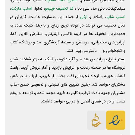
اطلاع مخاطبان می‌رسانیم.
دیجی کالا
،
اسنپ
، اسنپ فود، تپسی،
سینماتیکت، بانی مد، علی‌ بابا ،
کد تخفیف فیلیمو
، نماوا،
اسنپ مارکت
،
اسنپ شاپ
، باسلام و
ازکی
از جمله این وبسایت ‌هاست. کاربران در
کانال تخفیف می توانند در کوتاه ترین زمان و با چند کلیک ساده به
جدیدترین تخفیف ها در گروه تاکسی اینترنتی، سفارش آنلاین غذا،
اپراتورهای مخابراتی، موسیقی و سینما، گردشگری، مد و پوشاک، کتاب
و کتابخوانی و ... دسترسی پیدا کنند.
بستر تبلیغ بر پایه بن هدیه و آفر، علاوه بر کمک به بهتر شناخته شدن
فروشگاه ها در صحنه رقابت و افزایش بازدید و آمار فروش آن‌ها، باعث
کاهش هزینه و ایجاد تجربه‌ای لذت بخش از خریدی ارزان تر در ذهن
مشتریان خواهد شد. چنین کمپین های تبلیغی و تخفیفی ضمن جذب
مشتریان جدید باعث ترغیب کاربر به خرید مجدد شده و توسعه و رونق
کسب و کار در فضای آنلاین را در پی خواهد داشت.