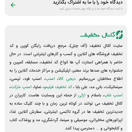
دیدگاه خود را با ما به اشتراک بگذارید
با ثبت دیدگاه خود ما را در ارائه بهتر خدمات یاری کنید
سایت کانال تخفیف (آف چنل)، مرجع دریافت رایگان کوپن و کد
تخفیف فروشگاه های آنلاین و کسب و‌ کارهای اینترنتی است. در حال
حاضر با همراهی استارت آپ ها انواع کد تخفیف، مسابقه، کمپین و
جشنواره های صدها برند معتبر، اپلیکیشن و مراکز خدمات آنلاین را به
اطلاع مخاطبان می‌رسانیم.
دیجی کالا
،
اسنپ
، اسنپ فود، تپسی،
سینماتیکت، بانی مد، علی‌ بابا ،
کد تخفیف فیلیمو
، نماوا،
اسنپ مارکت
،
اسنپ شاپ
، باسلام و
ازکی
از جمله این وبسایت ‌هاست. کاربران در
کانال تخفیف می توانند در کوتاه ترین زمان و با چند کلیک ساده به
جدیدترین تخفیف ها در گروه تاکسی اینترنتی، سفارش آنلاین غذا،
اپراتورهای مخابراتی، موسیقی و سینما، گردشگری، مد و پوشاک، کتاب
و کتابخوانی و ... دسترسی پیدا کنند.