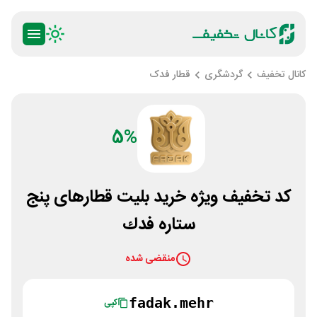
کانال تخفیف
گردشگری
قطار فدک
5%
كد تخفيف ويژه خريد بليت قطارهای پنج
ستاره فدك
منقضی شده
fadak.mehr
کپی