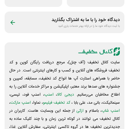
سفارش
داخلی سفرآرا
دیدگاه خود را با ما به اشتراک بگذارید
با ثبت دیدگاه خود ما را در ارائه بهتر خدمات یاری کنید
سایت کانال تخفیف (آف چنل)، مرجع دریافت رایگان کوپن و کد
تخفیف فروشگاه های آنلاین و کسب و‌ کارهای اینترنتی است. در حال
حاضر با همراهی استارت آپ ها انواع کد تخفیف، مسابقه، کمپین و
جشنواره های صدها برند معتبر، اپلیکیشن و مراکز خدمات آنلاین را به
اطلاع مخاطبان می‌رسانیم.
دیجی کالا
،
اسنپ
، اسنپ فود، تپسی،
سینماتیکت، بانی مد، علی‌ بابا ،
کد تخفیف فیلیمو
، نماوا،
اسنپ مارکت
،
اسنپ شاپ
، باسلام و
ازکی
از جمله این وبسایت ‌هاست. کاربران در
کانال تخفیف می توانند در کوتاه ترین زمان و با چند کلیک ساده به
جدیدترین تخفیف ها در گروه تاکسی اینترنتی، سفارش آنلاین غذا،