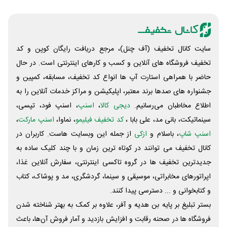
سایت کانال تخفیف (آف چنل)، مرجع دریافت رایگان کوپن و کد
تخفیف فروشگاه های آنلاین و کسب و‌ کارهای اینترنتی است. در حال
حاضر با همراهی استارت آپ ها انواع کد تخفیف، مسابقه، کمپین و
جشنواره های صدها برند معتبر، اپلیکیشن و مراکز خدمات آنلاین را به
اطلاع مخاطبان می‌رسانیم.
دیجی کالا
،
اسنپ
، اسنپ فود، تپسی،
سینماتیکت، بانی مد، علی‌ بابا ،
کد تخفیف فیلیمو
، نماوا،
اسنپ مارکت
،
اسنپ شاپ
، باسلام و
ازکی
از جمله این وبسایت ‌هاست. کاربران در
کانال تخفیف می توانند در کوتاه ترین زمان و با چند کلیک ساده به
جدیدترین تخفیف ها در گروه تاکسی اینترنتی، سفارش آنلاین غذا،
اپراتورهای مخابراتی، موسیقی و سینما، گردشگری، مد و پوشاک، کتاب
و کتابخوانی و ... دسترسی پیدا کنند.
بستر تبلیغ بر پایه بن هدیه و آفر، علاوه بر کمک به بهتر شناخته شدن
فروشگاه ها در صحنه رقابت و افزایش بازدید و آمار فروش آن‌ها، باعث