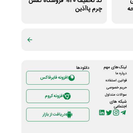
نی
کد تخفیف 20% فروشگاه کفش
حه
چرم پاآذین
لینک‌های مهم
دانلود‌ها
درباره ما
افزونه فایرفاکس
قوانین استفاده
حریم خصوصی
سوالات متداول
افزونه کروم
شبکه های
اجتماعی
دریافت از بازار