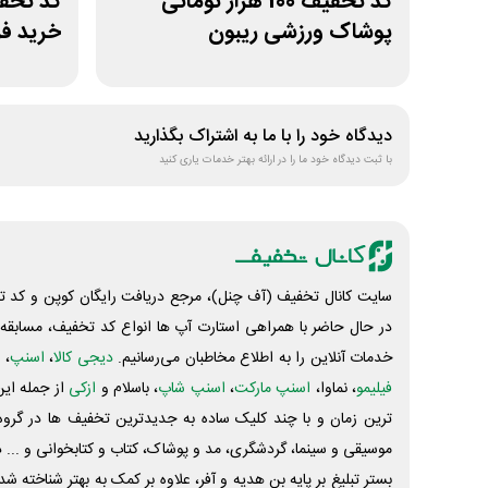
کد تخفیف 100 هزار تومانی
پوشاک ورزشی ریبون
خرید ف
دیدگاه خود را با ما به اشتراک بگذارید
با ثبت دیدگاه خود ما را در ارائه بهتر خدمات یاری کنید
سایت کانال تخفیف (آف چنل)، مرجع دریافت رایگان کوپن و کد تخ
در حال حاضر با همراهی استارت آپ ها انواع کد تخفیف، مسابقه، 
خدمات آنلاین را به اطلاع مخاطبان می‌رسانیم.
دیجی کالا
،
اسنپ
، 
فیلیمو
، نماوا،
اسنپ مارکت
،
اسنپ شاپ
، باسلام و
ازکی
از جمله این
ترین زمان و با چند کلیک ساده به جدیدترین تخفیف ها در گروه ت
موسیقی و سینما، گردشگری، مد و پوشاک، کتاب و کتابخوانی و ... 
بستر تبلیغ بر پایه بن هدیه و آفر، علاوه بر کمک به بهتر شناخته 