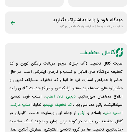
متنی با پزشک
محصولات زیبایی
رویینو
سلرینا
دیدگاه خود را با ما به اشتراک بگذارید
با ثبت دیدگاه خود ما را در ارائه بهتر خدمات یاری کنید
سایت کانال تخفیف (آف چنل)، مرجع دریافت رایگان کوپن و کد
تخفیف فروشگاه های آنلاین و کسب و‌ کارهای اینترنتی است. در حال
حاضر با همراهی استارت آپ ها انواع کد تخفیف، مسابقه، کمپین و
جشنواره های صدها برند معتبر، اپلیکیشن و مراکز خدمات آنلاین را به
اطلاع مخاطبان می‌رسانیم.
دیجی کالا
،
اسنپ
، اسنپ فود، تپسی،
سینماتیکت، بانی مد، علی‌ بابا ،
کد تخفیف فیلیمو
، نماوا،
اسنپ مارکت
،
اسنپ شاپ
، باسلام و
ازکی
از جمله این وبسایت ‌هاست. کاربران در
کانال تخفیف می توانند در کوتاه ترین زمان و با چند کلیک ساده به
جدیدترین تخفیف ها در گروه تاکسی اینترنتی، سفارش آنلاین غذا،