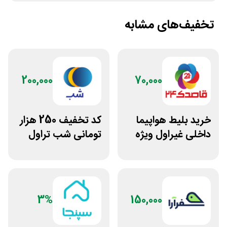
تخفیف‌های مشابه
200,000
70,000
خرید بلیط هواپیما
کد تخفیف 250 هزار
داخلی غیراول ویژه
تومانی شب تراول
اپلیکیشن
برای همه کاربران
قاصدک24
3%
150,000