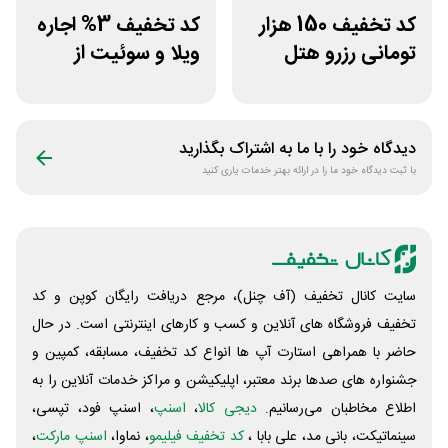
کد تخفیف 150 هزار
کد تخفیف 3% اجاره
تومانی رزرو هتل
ویلا و سوئیت از
داخلی سفرآرا
سپنجا
دیدگاه خود را با ما به اشتراک بگذارید
با ثبت دیدگاه خود ما را در ارائه بهتر خدمات یاری کنید
سایت کانال تخفیف (آف چنل)، مرجع دریافت رایگان کوپن و کد
تخفیف فروشگاه های آنلاین و کسب و‌ کارهای اینترنتی است. در حال
حاضر با همراهی استارت آپ ها انواع کد تخفیف، مسابقه، کمپین و
جشنواره های صدها برند معتبر، اپلیکیشن و مراکز خدمات آنلاین را به
اطلاع مخاطبان می‌رسانیم.
دیجی کالا
،
اسنپ
، اسنپ فود، تپسی،
سینماتیکت، بانی مد، علی‌ بابا ،
کد تخفیف فیلیمو
، نماوا،
اسنپ مارکت
،