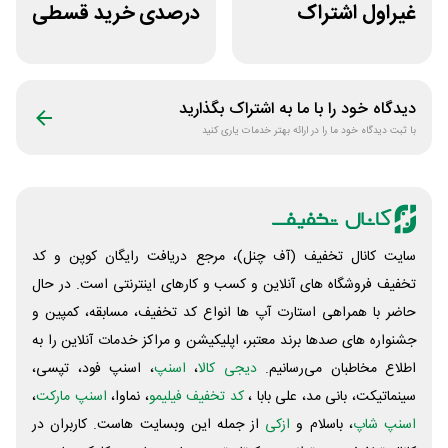
غیراول اشتراک
درصدی خرید قسطی
برنامه فیلیمو مدرسه
کتاب دیاکو بوک
دیدگاه خود را با ما به اشتراک بگذارید
با ثبت دیدگاه خود ما را در ارائه بهتر خدمات یاری کنید
سایت کانال تخفیف (آف چنل)، مرجع دریافت رایگان کوپن و کد
تخفیف فروشگاه های آنلاین و کسب و‌ کارهای اینترنتی است. در حال
حاضر با همراهی استارت آپ ها انواع کد تخفیف، مسابقه، کمپین و
جشنواره های صدها برند معتبر، اپلیکیشن و مراکز خدمات آنلاین را به
اطلاع مخاطبان می‌رسانیم.
دیجی کالا
،
اسنپ
، اسنپ فود، تپسی،
سینماتیکت، بانی مد، علی‌ بابا ،
کد تخفیف فیلیمو
، نماوا،
اسنپ مارکت
،
اسنپ شاپ
، باسلام و
ازکی
از جمله این وبسایت ‌هاست. کاربران در