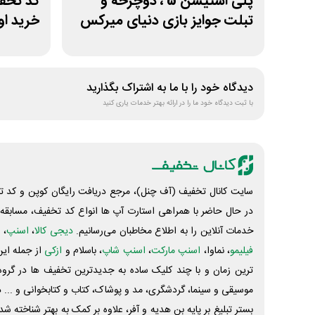
پلی استیشن 5 ، دوچرخه و
کد تخف
تبلت جوایز بازی دنیای میرکس
خرید ا
دیدگاه خود را با ما به اشتراک بگذارید
با ثبت دیدگاه خود ما را در ارائه بهتر خدمات یاری کنید
سایت کانال تخفیف (آف چنل)، مرجع دریافت رایگان کوپن و کد تخ
در حال حاضر با همراهی استارت آپ ها انواع کد تخفیف، مسابقه، 
خدمات آنلاین را به اطلاع مخاطبان می‌رسانیم.
دیجی کالا
،
اسنپ
، 
فیلیمو
، نماوا،
اسنپ مارکت
،
اسنپ شاپ
، باسلام و
ازکی
از جمله این
ترین زمان و با چند کلیک ساده به جدیدترین تخفیف ها در گروه ت
موسیقی و سینما، گردشگری، مد و پوشاک، کتاب و کتابخوانی و ... 
بستر تبلیغ بر پایه بن هدیه و آفر، علاوه بر کمک به بهتر شناخته 