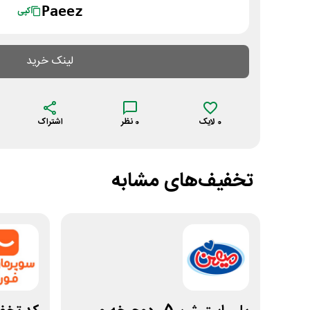
Paeez
کپی
لینک خرید
0
لایک
0
نظر
اشتراک
تخفیف‌های مشابه