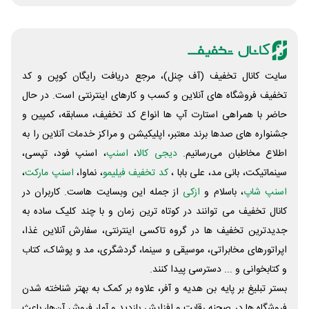
سایت کانال تخفیف (آف چنل)، مرجع دریافت رایگان کوپن و کد
تخفیف فروشگاه های آنلاین و کسب و‌ کارهای اینترنتی است. در حال
حاضر با همراهی استارت آپ ها انواع کد تخفیف، مسابقه، کمپین و
جشنواره های صدها برند معتبر، اپلیکیشن و مراکز خدمات آنلاین را به
اطلاع مخاطبان می‌رسانیم.
دیجی کالا
،
اسنپ
، اسنپ فود، تپسی،
سینماتیکت، بانی مد، علی‌ بابا ،
کد تخفیف فیلیمو
، نماوا،
اسنپ مارکت
،
اسنپ شاپ
، باسلام و
ازکی
از جمله این وبسایت ‌هاست. کاربران در
کانال تخفیف می توانند در کوتاه ترین زمان و با چند کلیک ساده به
جدیدترین تخفیف ها در گروه تاکسی اینترنتی، سفارش آنلاین غذا،
اپراتورهای مخابراتی، موسیقی و سینما، گردشگری، مد و پوشاک، کتاب
و کتابخوانی و ... دسترسی پیدا کنند.
بستر تبلیغ بر پایه بن هدیه و آفر، علاوه بر کمک به بهتر شناخته شدن
فروشگاه ها در صحنه رقابت و افزایش بازدید و آمار فروش آن‌ها، باعث