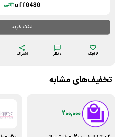
off0480
کپی
لینک خرید
6
لایک
0
نظر
اشتراک
تخفیف‌های مشابه
200,000