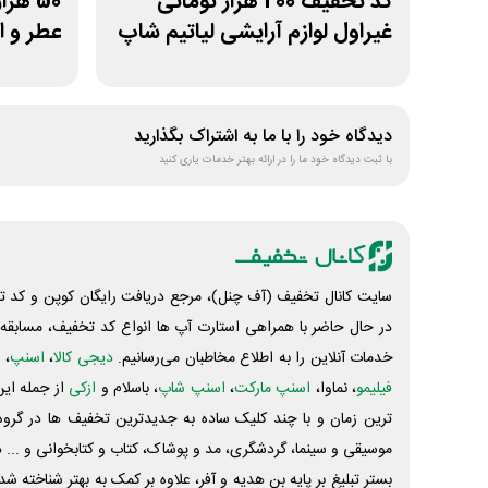
کد تخفیف 200 هزار تومانی
50 ه
غیراول لوازم آرایشی لیاتیم شاپ
عطر و ا
دیدگاه خود را با ما به اشتراک بگذارید
با ثبت دیدگاه خود ما را در ارائه بهتر خدمات یاری کنید
سایت کانال تخفیف (آف چنل)، مرجع دریافت رایگان کوپن و کد تخ
در حال حاضر با همراهی استارت آپ ها انواع کد تخفیف، مسابقه، 
خدمات آنلاین را به اطلاع مخاطبان می‌رسانیم.
دیجی کالا
،
اسنپ
، 
فیلیمو
، نماوا،
اسنپ مارکت
،
اسنپ شاپ
، باسلام و
ازکی
از جمله این
ترین زمان و با چند کلیک ساده به جدیدترین تخفیف ها در گروه ت
موسیقی و سینما، گردشگری، مد و پوشاک، کتاب و کتابخوانی و ... 
بستر تبلیغ بر پایه بن هدیه و آفر، علاوه بر کمک به بهتر شناخته 