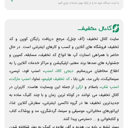
با ثبت دیدگاه خود ما را در ارائه بهتر خدمات یاری کنید
سایت کانال تخفیف (آف چنل)، مرجع دریافت رایگان کوپن و کد
تخفیف فروشگاه های آنلاین و کسب و‌ کارهای اینترنتی است. در حال
حاضر با همراهی استارت آپ ها انواع کد تخفیف، مسابقه، کمپین و
جشنواره های صدها برند معتبر، اپلیکیشن و مراکز خدمات آنلاین را به
اطلاع مخاطبان می‌رسانیم.
دیجی کالا
،
اسنپ
، اسنپ فود، تپسی،
سینماتیکت، بانی مد، علی‌ بابا ،
کد تخفیف فیلیمو
، نماوا،
اسنپ مارکت
،
اسنپ شاپ
، باسلام و
ازکی
از جمله این وبسایت ‌هاست. کاربران در
کانال تخفیف می توانند در کوتاه ترین زمان و با چند کلیک ساده به
جدیدترین تخفیف ها در گروه تاکسی اینترنتی، سفارش آنلاین غذا،
اپراتورهای مخابراتی، موسیقی و سینما، گردشگری، مد و پوشاک، کتاب
و کتابخوانی و ... دسترسی پیدا کنند.
بستر تبلیغ بر پایه بن هدیه و آفر، علاوه بر کمک به بهتر شناخته شدن