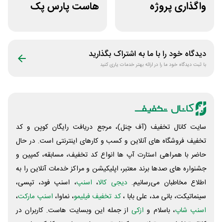
واگذاری پروژه
هاست پارس پک
دورکاری پارس
فریلنسر
دیدگاه خود را با ما به اشتراک بگذارید
با ثبت دیدگاه خود ما را در ارائه بهتر خدمات یاری کنید
سایت کانال تخفیف (آف چنل)، مرجع دریافت رایگان کوپن و کد
تخفیف فروشگاه های آنلاین و کسب و‌ کارهای اینترنتی است. در حال
حاضر با همراهی استارت آپ ها انواع کد تخفیف، مسابقه، کمپین و
جشنواره های صدها برند معتبر، اپلیکیشن و مراکز خدمات آنلاین را به
اطلاع مخاطبان می‌رسانیم.
دیجی کالا
،
اسنپ
، اسنپ فود، تپسی،
سینماتیکت، بانی مد، علی‌ بابا ،
کد تخفیف فیلیمو
، نماوا،
اسنپ مارکت
،
اسنپ شاپ
، باسلام و
ازکی
از جمله این وبسایت ‌هاست. کاربران در