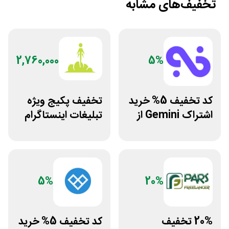
تخفیف‌های مشابه
2,760,000
5%
کد تخفیف 5% خرید
تخفیف پکیج ویژه
اشتراک Gemini از
تبلیغات اینستاگرام
فراسیب
لاین استور
5%
20%
20% تخفیف
کد تخفیف 5% خرید