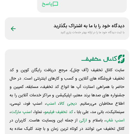
خدا ازتون نگذره
پاسخ
دیدگاه خود را با ما به اشتراک بگذارید
با ثبت دیدگاه خود ما را در ارائه بهتر خدمات یاری کنید
سایت کانال تخفیف (آف چنل)، مرجع دریافت رایگان کوپن و کد
تخفیف فروشگاه های آنلاین و کسب و‌ کارهای اینترنتی است. در حال
حاضر با همراهی استارت آپ ها انواع کد تخفیف، مسابقه، کمپین و
جشنواره های صدها برند معتبر، اپلیکیشن و مراکز خدمات آنلاین را به
اطلاع مخاطبان می‌رسانیم.
دیجی کالا
،
اسنپ
، اسنپ فود، تپسی،
سینماتیکت، بانی مد، علی‌ بابا ،
کد تخفیف فیلیمو
، نماوا،
اسنپ مارکت
،
اسنپ شاپ
، باسلام و
ازکی
از جمله این وبسایت ‌هاست. کاربران در
کانال تخفیف می توانند در کوتاه ترین زمان و با چند کلیک ساده به