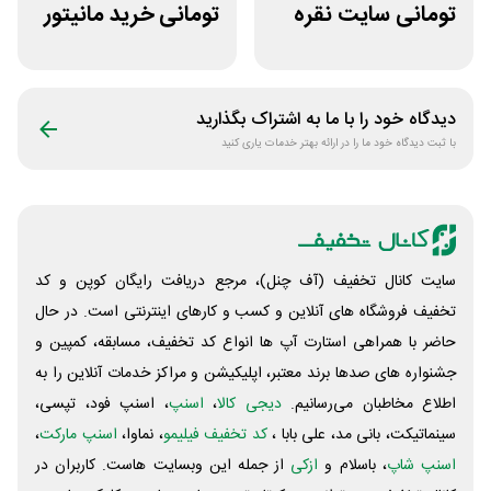
تومانی سایت نقره
تومانی خرید مانیتور
جات زنانه زرینان
گیمینگ از ورتکس
گیم
دیدگاه خود را با ما به اشتراک بگذارید
با ثبت دیدگاه خود ما را در ارائه بهتر خدمات یاری کنید
سایت کانال تخفیف (آف چنل)، مرجع دریافت رایگان کوپن و کد
تخفیف فروشگاه های آنلاین و کسب و‌ کارهای اینترنتی است. در حال
حاضر با همراهی استارت آپ ها انواع کد تخفیف، مسابقه، کمپین و
جشنواره های صدها برند معتبر، اپلیکیشن و مراکز خدمات آنلاین را به
اطلاع مخاطبان می‌رسانیم.
دیجی کالا
،
اسنپ
، اسنپ فود، تپسی،
سینماتیکت، بانی مد، علی‌ بابا ،
کد تخفیف فیلیمو
، نماوا،
اسنپ مارکت
،
اسنپ شاپ
، باسلام و
ازکی
از جمله این وبسایت ‌هاست. کاربران در