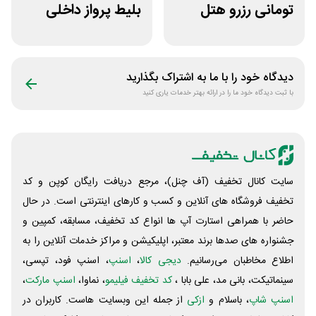
تومانی رزرو هتل
بلیط پرواز داخلی
داخلی سفرآرا
برنامه قاصدک 24
دیدگاه خود را با ما به اشتراک بگذارید
با ثبت دیدگاه خود ما را در ارائه بهتر خدمات یاری کنید
سایت کانال تخفیف (آف چنل)، مرجع دریافت رایگان کوپن و کد
تخفیف فروشگاه های آنلاین و کسب و‌ کارهای اینترنتی است. در حال
حاضر با همراهی استارت آپ ها انواع کد تخفیف، مسابقه، کمپین و
جشنواره های صدها برند معتبر، اپلیکیشن و مراکز خدمات آنلاین را به
اطلاع مخاطبان می‌رسانیم.
دیجی کالا
،
اسنپ
، اسنپ فود، تپسی،
سینماتیکت، بانی مد، علی‌ بابا ،
کد تخفیف فیلیمو
، نماوا،
اسنپ مارکت
،
اسنپ شاپ
، باسلام و
ازکی
از جمله این وبسایت ‌هاست. کاربران در