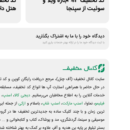
کد تخفیف 3% اجاره ویلا و
سوئیت از سپنجا
هتل داخ
دیدگاه خود را با ما به اشتراک بگذارید
با ثبت دیدگاه خود ما را در ارائه بهتر خدمات یاری کنید
سایت کانال تخفیف (آف چنل)، مرجع دریافت رایگان کوپن و کد تخ
در حال حاضر با همراهی استارت آپ ها انواع کد تخفیف، مسابقه، 
خدمات آنلاین را به اطلاع مخاطبان می‌رسانیم.
دیجی کالا
،
اسنپ
، 
فیلیمو
، نماوا،
اسنپ مارکت
،
اسنپ شاپ
، باسلام و
ازکی
از جمله این
ترین زمان و با چند کلیک ساده به جدیدترین تخفیف ها در گروه ت
موسیقی و سینما، گردشگری، مد و پوشاک، کتاب و کتابخوانی و ... 
بستر تبلیغ بر پایه بن هدیه و آفر، علاوه بر کمک به بهتر شناخته 