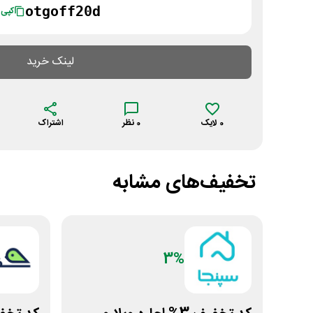
otgoff20d
کپی
لینک خرید
0
لایک
0
نظر
اشتراک
تخفیف‌های مشابه
3%