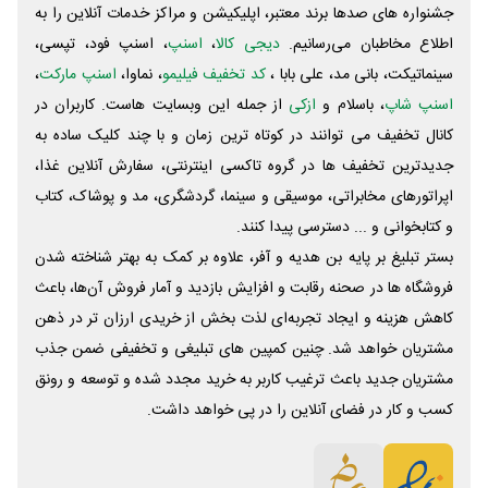
جشنواره های صدها برند معتبر، اپلیکیشن و مراکز خدمات آنلاین را به
اطلاع مخاطبان می‌رسانیم.
دیجی کالا
،
اسنپ
، اسنپ فود، تپسی،
سینماتیکت، بانی مد، علی‌ بابا ،
کد تخفیف فیلیمو
، نماوا،
اسنپ مارکت
،
اسنپ شاپ
، باسلام و
ازکی
از جمله این وبسایت ‌هاست. کاربران در
کانال تخفیف می توانند در کوتاه ترین زمان و با چند کلیک ساده به
جدیدترین تخفیف ها در گروه تاکسی اینترنتی، سفارش آنلاین غذا،
اپراتورهای مخابراتی، موسیقی و سینما، گردشگری، مد و پوشاک، کتاب
و کتابخوانی و ... دسترسی پیدا کنند.
بستر تبلیغ بر پایه بن هدیه و آفر، علاوه بر کمک به بهتر شناخته شدن
فروشگاه ها در صحنه رقابت و افزایش بازدید و آمار فروش آن‌ها، باعث
کاهش هزینه و ایجاد تجربه‌ای لذت بخش از خریدی ارزان تر در ذهن
مشتریان خواهد شد. چنین کمپین های تبلیغی و تخفیفی ضمن جذب
مشتریان جدید باعث ترغیب کاربر به خرید مجدد شده و توسعه و رونق
کسب و کار در فضای آنلاین را در پی خواهد داشت.