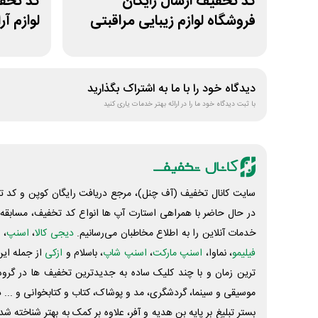
کد تخفیف ارسال رایگان
فروشگاه لوازم زیبایی مراقبتی
لوازم آ
بتاکالا
اسکین
دیدگاه خود را با ما به اشتراک بگذارید
با ثبت دیدگاه خود ما را در ارائه بهتر خدمات یاری کنید
سایت کانال تخفیف (آف چنل)، مرجع دریافت رایگان کوپن و کد تخ
در حال حاضر با همراهی استارت آپ ها انواع کد تخفیف، مسابقه، 
خدمات آنلاین را به اطلاع مخاطبان می‌رسانیم.
دیجی کالا
،
اسنپ
، 
فیلیمو
، نماوا،
اسنپ مارکت
،
اسنپ شاپ
، باسلام و
ازکی
از جمله این
ترین زمان و با چند کلیک ساده به جدیدترین تخفیف ها در گروه ت
موسیقی و سینما، گردشگری، مد و پوشاک، کتاب و کتابخوانی و ... 
بستر تبلیغ بر پایه بن هدیه و آفر، علاوه بر کمک به بهتر شناخته 