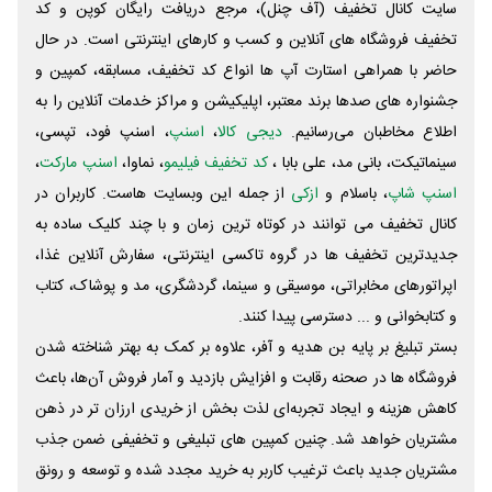
سایت کانال تخفیف (آف چنل)، مرجع دریافت رایگان کوپن و کد
تخفیف فروشگاه های آنلاین و کسب و‌ کارهای اینترنتی است. در حال
حاضر با همراهی استارت آپ ها انواع کد تخفیف، مسابقه، کمپین و
جشنواره های صدها برند معتبر، اپلیکیشن و مراکز خدمات آنلاین را به
اطلاع مخاطبان می‌رسانیم.
دیجی کالا
،
اسنپ
، اسنپ فود، تپسی،
سینماتیکت، بانی مد، علی‌ بابا ،
کد تخفیف فیلیمو
، نماوا،
اسنپ مارکت
،
اسنپ شاپ
، باسلام و
ازکی
از جمله این وبسایت ‌هاست. کاربران در
کانال تخفیف می توانند در کوتاه ترین زمان و با چند کلیک ساده به
جدیدترین تخفیف ها در گروه تاکسی اینترنتی، سفارش آنلاین غذا،
اپراتورهای مخابراتی، موسیقی و سینما، گردشگری، مد و پوشاک، کتاب
و کتابخوانی و ... دسترسی پیدا کنند.
بستر تبلیغ بر پایه بن هدیه و آفر، علاوه بر کمک به بهتر شناخته شدن
فروشگاه ها در صحنه رقابت و افزایش بازدید و آمار فروش آن‌ها، باعث
کاهش هزینه و ایجاد تجربه‌ای لذت بخش از خریدی ارزان تر در ذهن
مشتریان خواهد شد. چنین کمپین های تبلیغی و تخفیفی ضمن جذب
مشتریان جدید باعث ترغیب کاربر به خرید مجدد شده و توسعه و رونق