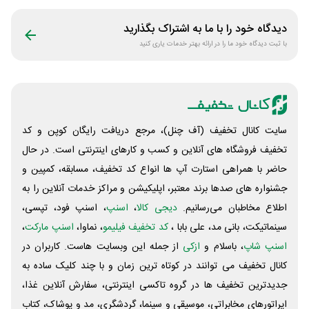
دیدگاه خود را با ما به اشتراک بگذارید
با ثبت دیدگاه خود ما را در ارائه بهتر خدمات یاری کنید
سایت کانال تخفیف (آف چنل)، مرجع دریافت رایگان کوپن و کد
تخفیف فروشگاه های آنلاین و کسب و‌ کارهای اینترنتی است. در حال
حاضر با همراهی استارت آپ ها انواع کد تخفیف، مسابقه، کمپین و
جشنواره های صدها برند معتبر، اپلیکیشن و مراکز خدمات آنلاین را به
اطلاع مخاطبان می‌رسانیم.
دیجی کالا
،
اسنپ
، اسنپ فود، تپسی،
سینماتیکت، بانی مد، علی‌ بابا ،
کد تخفیف فیلیمو
، نماوا،
اسنپ مارکت
،
اسنپ شاپ
، باسلام و
ازکی
از جمله این وبسایت ‌هاست. کاربران در
کانال تخفیف می توانند در کوتاه ترین زمان و با چند کلیک ساده به
جدیدترین تخفیف ها در گروه تاکسی اینترنتی، سفارش آنلاین غذا،
اپراتورهای مخابراتی، موسیقی و سینما، گردشگری، مد و پوشاک، کتاب