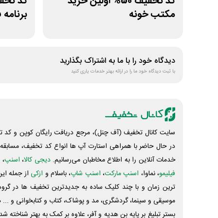
کد تخفیف 50% اولین خرید
مکتب خونه
برنامه 
دیدگاه خود را با ما به اشتراک بگذارید
با ثبت دیدگاه خود ما را در ارائه بهتر خدمات یاری کنید
سایت کانال تخفیف (آف چنل)، مرجع دریافت رایگان کوپن و کد تخ
در حال حاضر با همراهی استارت آپ ها انواع کد تخفیف، مسابقه، 
خدمات آنلاین را به اطلاع مخاطبان می‌رسانیم.
دیجی کالا
،
اسنپ
، 
فیلیمو
، نماوا،
اسنپ مارکت
،
اسنپ شاپ
، باسلام و
ازکی
از جمله این
ترین زمان و با چند کلیک ساده به جدیدترین تخفیف ها در گروه ت
موسیقی و سینما، گردشگری، مد و پوشاک، کتاب و کتابخوانی و ... 
بستر تبلیغ بر پایه بن هدیه و آفر، علاوه بر کمک به بهتر شناخته 