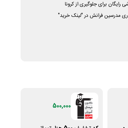
اری مدرسین فرانش در "لینک خرید"
500,000