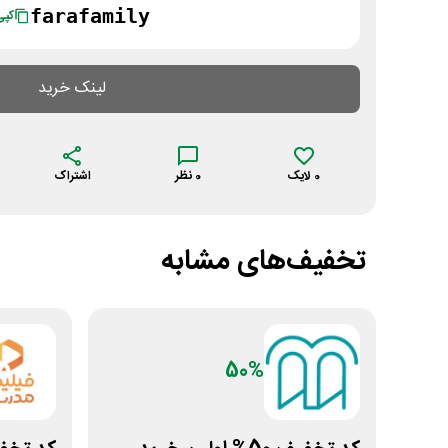
farafamily
کپی
لینک خرید
0
لایک
0
نظر
اشتراک
تخفیف‌های مشابه
50%