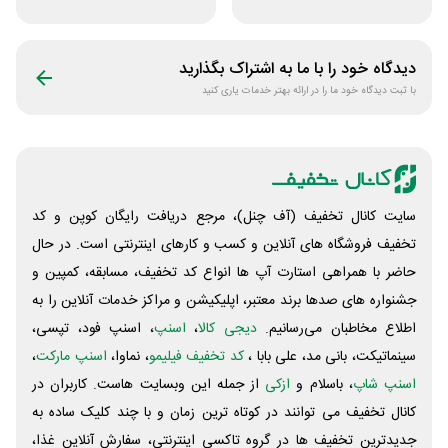
لاستیک شجاع تایر
خوابیست
دیدگاه خود را با ما به اشتراک بگذارید
با ثبت دیدگاه خود ما را در ارائه بهتر خدمات یاری کنید
سایت کانال تخفیف (آف چنل)، مرجع دریافت رایگان کوپن و کد
تخفیف فروشگاه های آنلاین و کسب و‌ کارهای اینترنتی است. در حال
حاضر با همراهی استارت آپ ها انواع کد تخفیف، مسابقه، کمپین و
جشنواره های صدها برند معتبر، اپلیکیشن و مراکز خدمات آنلاین را به
اطلاع مخاطبان می‌رسانیم.
دیجی کالا
،
اسنپ
، اسنپ فود، تپسی،
سینماتیکت، بانی مد، علی‌ بابا ،
کد تخفیف فیلیمو
، نماوا،
اسنپ مارکت
،
اسنپ شاپ
، باسلام و
ازکی
از جمله این وبسایت ‌هاست. کاربران در
کانال تخفیف می توانند در کوتاه ترین زمان و با چند کلیک ساده به
جدیدترین تخفیف ها در گروه تاکسی اینترنتی، سفارش آنلاین غذا،