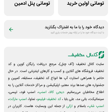
تومانی اولین خرید
تومانی پنل ادمین
پویان آی تی
لاین استور
دیدگاه خود را با ما به اشتراک بگذارید
با ثبت دیدگاه خود ما را در ارائه بهتر خدمات یاری کنید
سایت کانال تخفیف (آف چنل)، مرجع دریافت رایگان کوپن و کد
تخفیف فروشگاه های آنلاین و کسب و‌ کارهای اینترنتی است. در حال
حاضر با همراهی استارت آپ ها انواع کد تخفیف، مسابقه، کمپین و
جشنواره های صدها برند معتبر، اپلیکیشن و مراکز خدمات آنلاین را به
اطلاع مخاطبان می‌رسانیم.
دیجی کالا
،
اسنپ
، اسنپ فود، تپسی،
سینماتیکت، بانی مد، علی‌ بابا ،
کد تخفیف فیلیمو
، نماوا،
اسنپ مارکت
،
اسنپ شاپ
، باسلام و
ازکی
از جمله این وبسایت ‌هاست. کاربران در