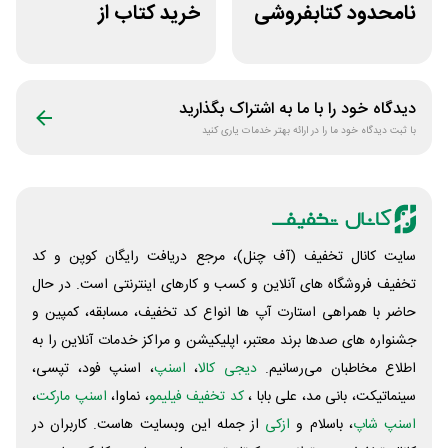
نامحدود کتابفروشی
خرید کتاب از
آنلاین کتاب رسان
اپلیکیشن طاقچه
دیدگاه خود را با ما به اشتراک بگذارید
با ثبت دیدگاه خود ما را در ارائه بهتر خدمات یاری کنید
سایت کانال تخفیف (آف چنل)، مرجع دریافت رایگان کوپن و کد
تخفیف فروشگاه های آنلاین و کسب و‌ کارهای اینترنتی است. در حال
حاضر با همراهی استارت آپ ها انواع کد تخفیف، مسابقه، کمپین و
جشنواره های صدها برند معتبر، اپلیکیشن و مراکز خدمات آنلاین را به
اطلاع مخاطبان می‌رسانیم.
دیجی کالا
،
اسنپ
، اسنپ فود، تپسی،
سینماتیکت، بانی مد، علی‌ بابا ،
کد تخفیف فیلیمو
، نماوا،
اسنپ مارکت
،
اسنپ شاپ
، باسلام و
ازکی
از جمله این وبسایت ‌هاست. کاربران در