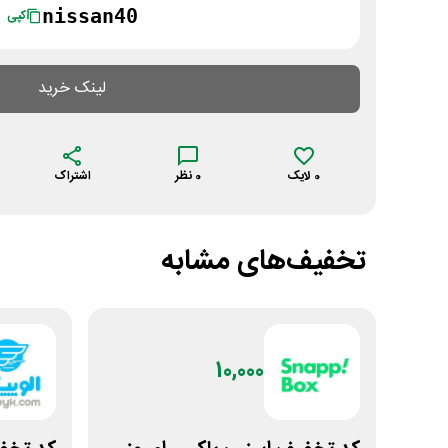
nissan40
کپی
لینک خرید
0
لایک
0
نظر
اشتراک
تخفیف‌های مشابه
10,000