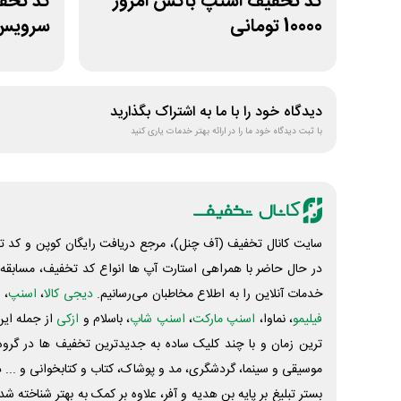
کد تخفیف اسنپ باکس امروز
10000 تومانی
سرویس 
دیدگاه خود را با ما به اشتراک بگذارید
با ثبت دیدگاه خود ما را در ارائه بهتر خدمات یاری کنید
سایت کانال تخفیف (آف چنل)، مرجع دریافت رایگان کوپن و کد تخ
در حال حاضر با همراهی استارت آپ ها انواع کد تخفیف، مسابقه، 
خدمات آنلاین را به اطلاع مخاطبان می‌رسانیم.
دیجی کالا
،
اسنپ
، 
فیلیمو
، نماوا،
اسنپ مارکت
،
اسنپ شاپ
، باسلام و
ازکی
از جمله این
ترین زمان و با چند کلیک ساده به جدیدترین تخفیف ها در گروه ت
موسیقی و سینما، گردشگری، مد و پوشاک، کتاب و کتابخوانی و ... 
بستر تبلیغ بر پایه بن هدیه و آفر، علاوه بر کمک به بهتر شناخته 