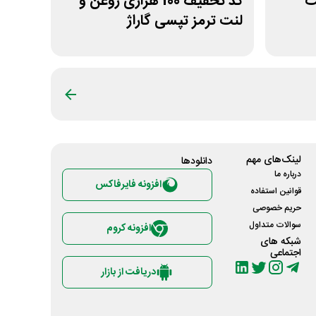
ت
کد تخفیف 100 هزاری روغن و
لنت ترمز تپسی گاراژ
لینک‌های مهم
دانلود‌ها
درباره ما
افزونه فایرفاکس
قوانین استفاده
حریم خصوصی
سوالات متداول
افزونه کروم
شبکه های
اجتماعی
دریافت از بازار