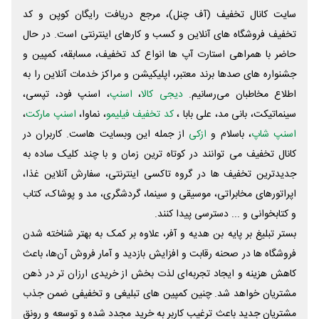
سایت کانال تخفیف (آف چنل)، مرجع دریافت رایگان کوپن و کد
تخفیف فروشگاه های آنلاین و کسب و‌ کارهای اینترنتی است. در حال
حاضر با همراهی استارت آپ ها انواع کد تخفیف، مسابقه، کمپین و
جشنواره های صدها برند معتبر، اپلیکیشن و مراکز خدمات آنلاین را به
اطلاع مخاطبان می‌رسانیم.
دیجی کالا
،
اسنپ
، اسنپ فود، تپسی،
سینماتیکت، بانی مد، علی‌ بابا ،
کد تخفیف فیلیمو
، نماوا،
اسنپ مارکت
،
اسنپ شاپ
، باسلام و
ازکی
از جمله این وبسایت ‌هاست. کاربران در
کانال تخفیف می توانند در کوتاه ترین زمان و با چند کلیک ساده به
جدیدترین تخفیف ها در گروه تاکسی اینترنتی، سفارش آنلاین غذا،
اپراتورهای مخابراتی، موسیقی و سینما، گردشگری، مد و پوشاک، کتاب
و کتابخوانی و ... دسترسی پیدا کنند.
بستر تبلیغ بر پایه بن هدیه و آفر، علاوه بر کمک به بهتر شناخته شدن
فروشگاه ها در صحنه رقابت و افزایش بازدید و آمار فروش آن‌ها، باعث
کاهش هزینه و ایجاد تجربه‌ای لذت بخش از خریدی ارزان تر در ذهن
مشتریان خواهد شد. چنین کمپین های تبلیغی و تخفیفی ضمن جذب
مشتریان جدید باعث ترغیب کاربر به خرید مجدد شده و توسعه و رونق