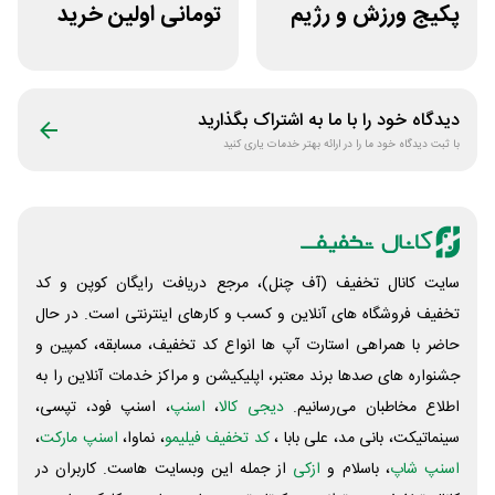
پکیج ورزش و رژیم
تومانی اولین خرید
غذایی انرجیم
مرسی دارو
دیدگاه خود را با ما به اشتراک بگذارید
با ثبت دیدگاه خود ما را در ارائه بهتر خدمات یاری کنید
سایت کانال تخفیف (آف چنل)، مرجع دریافت رایگان کوپن و کد
تخفیف فروشگاه های آنلاین و کسب و‌ کارهای اینترنتی است. در حال
حاضر با همراهی استارت آپ ها انواع کد تخفیف، مسابقه، کمپین و
جشنواره های صدها برند معتبر، اپلیکیشن و مراکز خدمات آنلاین را به
اطلاع مخاطبان می‌رسانیم.
دیجی کالا
،
اسنپ
، اسنپ فود، تپسی،
سینماتیکت، بانی مد، علی‌ بابا ،
کد تخفیف فیلیمو
، نماوا،
اسنپ مارکت
،
اسنپ شاپ
، باسلام و
ازکی
از جمله این وبسایت ‌هاست. کاربران در