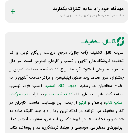
دیدگاه خود را با ما به اشتراک بگذارید
با ثبت دیدگاه خود ما را در ارائه بهتر خدمات یاری کنید
سایت کانال تخفیف (آف چنل)، مرجع دریافت رایگان کوپن و کد
تخفیف فروشگاه های آنلاین و کسب و‌ کارهای اینترنتی است. در حال
حاضر با همراهی استارت آپ ها انواع کد تخفیف، مسابقه، کمپین و
جشنواره های صدها برند معتبر، اپلیکیشن و مراکز خدمات آنلاین را به
اطلاع مخاطبان می‌رسانیم.
دیجی کالا
،
اسنپ
، اسنپ فود، تپسی،
سینماتیکت، بانی مد، علی‌ بابا ،
کد تخفیف فیلیمو
، نماوا،
اسنپ مارکت
،
اسنپ شاپ
، باسلام و
ازکی
از جمله این وبسایت ‌هاست. کاربران در
کانال تخفیف می توانند در کوتاه ترین زمان و با چند کلیک ساده به
جدیدترین تخفیف ها در گروه تاکسی اینترنتی، سفارش آنلاین غذا،
اپراتورهای مخابراتی، موسیقی و سینما، گردشگری، مد و پوشاک، کتاب