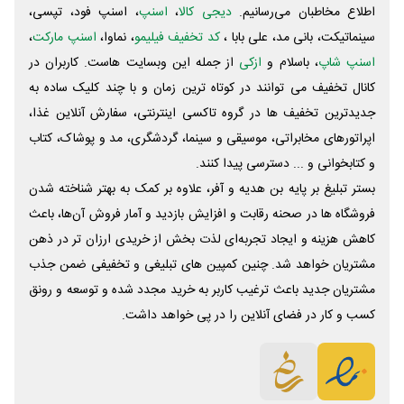
اطلاع مخاطبان می‌رسانیم.
دیجی کالا
،
اسنپ
، اسنپ فود، تپسی،
سینماتیکت، بانی مد، علی‌ بابا ،
کد تخفیف فیلیمو
، نماوا،
اسنپ مارکت
،
اسنپ شاپ
، باسلام و
ازکی
از جمله این وبسایت ‌هاست. کاربران در
کانال تخفیف می توانند در کوتاه ترین زمان و با چند کلیک ساده به
جدیدترین تخفیف ها در گروه تاکسی اینترنتی، سفارش آنلاین غذا،
اپراتورهای مخابراتی، موسیقی و سینما، گردشگری، مد و پوشاک، کتاب
و کتابخوانی و ... دسترسی پیدا کنند.
بستر تبلیغ بر پایه بن هدیه و آفر، علاوه بر کمک به بهتر شناخته شدن
فروشگاه ها در صحنه رقابت و افزایش بازدید و آمار فروش آن‌ها، باعث
کاهش هزینه و ایجاد تجربه‌ای لذت بخش از خریدی ارزان تر در ذهن
مشتریان خواهد شد. چنین کمپین های تبلیغی و تخفیفی ضمن جذب
مشتریان جدید باعث ترغیب کاربر به خرید مجدد شده و توسعه و رونق
کسب و کار در فضای آنلاین را در پی خواهد داشت.