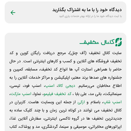
دیدگاه خود را با ما به اشتراک بگذارید
با ثبت دیدگاه خود ما را در ارائه بهتر خدمات یاری کنید
سایت کانال تخفیف (آف چنل)، مرجع دریافت رایگان کوپن و کد
تخفیف فروشگاه های آنلاین و کسب و‌ کارهای اینترنتی است. در حال
حاضر با همراهی استارت آپ ها انواع کد تخفیف، مسابقه، کمپین و
جشنواره های صدها برند معتبر، اپلیکیشن و مراکز خدمات آنلاین را به
اطلاع مخاطبان می‌رسانیم.
دیجی کالا
،
اسنپ
، اسنپ فود، تپسی،
سینماتیکت، بانی مد، علی‌ بابا ،
کد تخفیف فیلیمو
، نماوا،
اسنپ مارکت
،
اسنپ شاپ
، باسلام و
ازکی
از جمله این وبسایت ‌هاست. کاربران در
کانال تخفیف می توانند در کوتاه ترین زمان و با چند کلیک ساده به
جدیدترین تخفیف ها در گروه تاکسی اینترنتی، سفارش آنلاین غذا،
اپراتورهای مخابراتی، موسیقی و سینما، گردشگری، مد و پوشاک، کتاب