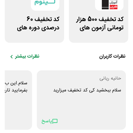
کد تخفیف 500 هزار
کد تخفیف 60
تومانی آزمون های
درصدی دوره های
قلم چی
علوم پزشکی لینوم
نظرات کاربران
نظرات بیشتر
حانیه ریانی
سلام.این ب زو
سلام ببخشید کی کد تخفیف میزارید
بفرمایید تاریخ 
پاسخ