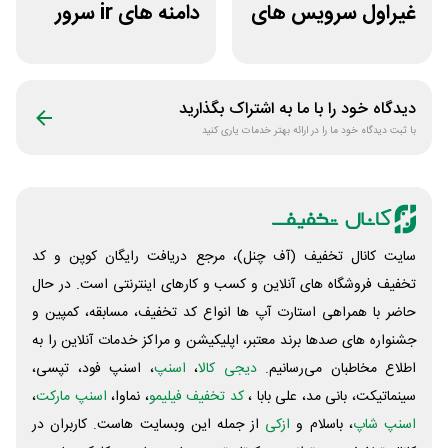
غیراول سرویس های
دامنه های ir سرور
میزبانی میهن وب
دات آی آر
هاست
دیدگاه خود را با ما به اشتراک بگذارید
با ثبت دیدگاه خود ما را در ارائه بهتر خدمات یاری کنید
سایت کانال تخفیف (آف چنل)، مرجع دریافت رایگان کوپن و کد
تخفیف فروشگاه های آنلاین و کسب و‌ کارهای اینترنتی است. در حال
حاضر با همراهی استارت آپ ها انواع کد تخفیف، مسابقه، کمپین و
جشنواره های صدها برند معتبر، اپلیکیشن و مراکز خدمات آنلاین را به
اطلاع مخاطبان می‌رسانیم.
دیجی کالا
،
اسنپ
، اسنپ فود، تپسی،
سینماتیکت، بانی مد، علی‌ بابا ،
کد تخفیف فیلیمو
، نماوا،
اسنپ مارکت
،
اسنپ شاپ
، باسلام و
ازکی
از جمله این وبسایت ‌هاست. کاربران در