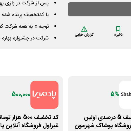
پس از شرکت در بازی بها
با کدتخفیف برنده شده 
توجه » به همه شرکت کنندگان 2 شانس مازاد د
ذخیره
گزارش خرابی
شرکت در جشنواره بهاره 
500,000
5%
کد تخفیف 5 درصدی اولین
کد تخفیف 500 هزار تو
روشگاه پوشاک شهرمون
غیراول فروشگاه آنلاین پاد