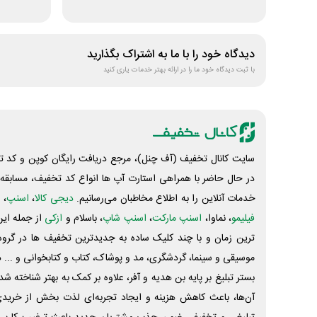
دیدگاه خود را با ما به اشتراک بگذارید
با ثبت دیدگاه خود ما را در ارائه بهتر خدمات یاری کنید
سایت کانال تخفیف (آف چنل)، مرجع دریافت رایگان کوپن و کد تخ
در حال حاضر با همراهی استارت آپ ها انواع کد تخفیف، مسابقه، 
خدمات آنلاین را به اطلاع مخاطبان می‌رسانیم.
دیجی کالا
،
اسنپ
، 
فیلیمو
، نماوا،
اسنپ مارکت
،
اسنپ شاپ
، باسلام و
ازکی
از جمله این
ترین زمان و با چند کلیک ساده به جدیدترین تخفیف ها در گروه ت
موسیقی و سینما، گردشگری، مد و پوشاک، کتاب و کتابخوانی و ... 
بستر تبلیغ بر پایه بن هدیه و آفر، علاوه بر کمک به بهتر شناخته 
آن‌ها، باعث کاهش هزینه و ایجاد تجربه‌ای لذت بخش از خرید