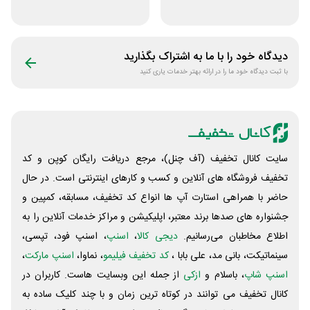
دیجی استایل
فروشگاه آنلاین
پادمیرا
دیدگاه خود را با ما به اشتراک بگذارید
با ثبت دیدگاه خود ما را در ارائه بهتر خدمات یاری کنید
سایت کانال تخفیف (آف چنل)، مرجع دریافت رایگان کوپن و کد
تخفیف فروشگاه های آنلاین و کسب و‌ کارهای اینترنتی است. در حال
حاضر با همراهی استارت آپ ها انواع کد تخفیف، مسابقه، کمپین و
جشنواره های صدها برند معتبر، اپلیکیشن و مراکز خدمات آنلاین را به
اطلاع مخاطبان می‌رسانیم.
دیجی کالا
،
اسنپ
، اسنپ فود، تپسی،
سینماتیکت، بانی مد، علی‌ بابا ،
کد تخفیف فیلیمو
، نماوا،
اسنپ مارکت
،
اسنپ شاپ
، باسلام و
ازکی
از جمله این وبسایت ‌هاست. کاربران در
کانال تخفیف می توانند در کوتاه ترین زمان و با چند کلیک ساده به