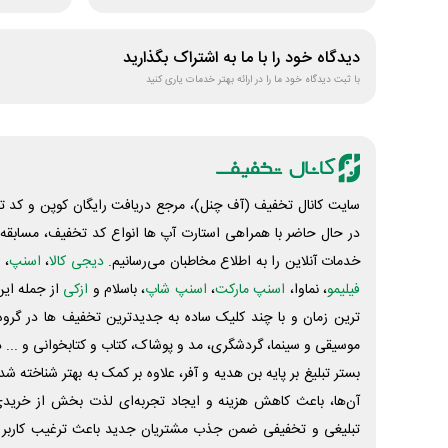
دیدگاه خود را با ما به اشتراک بگذارید
با ثبت دیدگاه خود ما را در ارائه بهتر خدمات یاری کنید
سایت کانال تخفیف (آف چنل)، مرجع دریافت رایگان کوپن و کد تخ
در حال حاضر با همراهی استارت آپ ها انواع کد تخفیف، مسابقه، 
خدمات آنلاین را به اطلاع مخاطبان می‌رسانیم.
دیجی کالا
،
اسنپ
، 
فیلیمو
، نماوا،
اسنپ مارکت
،
اسنپ شاپ
، باسلام و
ازکی
از جمله این
ترین زمان و با چند کلیک ساده به جدیدترین تخفیف ها در گروه ت
موسیقی و سینما، گردشگری، مد و پوشاک، کتاب و کتابخوانی و ... 
بستر تبلیغ بر پایه بن هدیه و آفر، علاوه بر کمک به بهتر شناخته 
آن‌ها، باعث کاهش هزینه و ایجاد تجربه‌ای لذت بخش از خرید
تبلیغی و تخفیفی ضمن جذب مشتریان جدید باعث ترغیب کاربر 