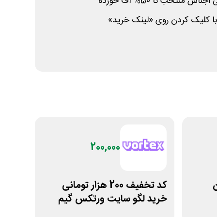
س منتخب تا 50% آف خورده
 با کلیک کردن روی «لینک خرید»
200,000
ن
کد تخفیف 200 هزار تومانی
خرید لگو سایت ورتکس گیم