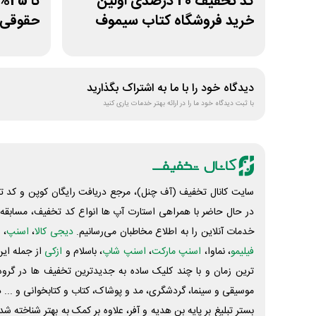
کد تخفیف 20 درصدی اولین
تا
خرید فروشگاه کتاب سیموف
حقوقی 
جنگل
دیدگاه خود را با ما به اشتراک بگذارید
با ثبت دیدگاه خود ما را در ارائه بهتر خدمات یاری کنید
سایت کانال تخفیف (آف چنل)، مرجع دریافت رایگان کوپن و کد تخ
در حال حاضر با همراهی استارت آپ ها انواع کد تخفیف، مسابقه، 
خدمات آنلاین را به اطلاع مخاطبان می‌رسانیم.
دیجی کالا
،
اسنپ
، 
فیلیمو
، نماوا،
اسنپ مارکت
،
اسنپ شاپ
، باسلام و
ازکی
از جمله این
ترین زمان و با چند کلیک ساده به جدیدترین تخفیف ها در گروه ت
موسیقی و سینما، گردشگری، مد و پوشاک، کتاب و کتابخوانی و ... 
بستر تبلیغ بر پایه بن هدیه و آفر، علاوه بر کمک به بهتر شناخته 