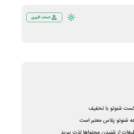
حساب کاربری
کست شنوتو با تخفیف
لیغات از شنیدن محتواها لذت ببرید