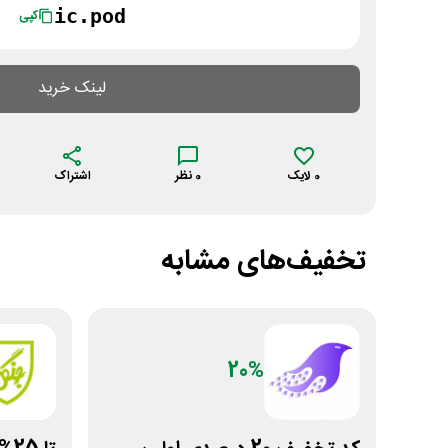
ic.pod
کپی
لینک خرید
0
لایک
0
نظر
اشتراک
تخفیف‌های مشابه
20%