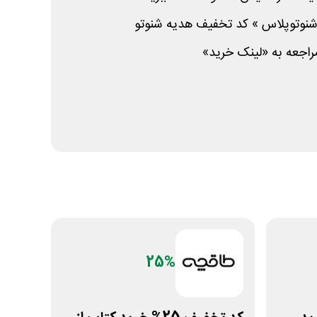
شنوتوپلاس » کد تخفیف هدیه شنوتو
مراجعه به «لینک خرید»
25%