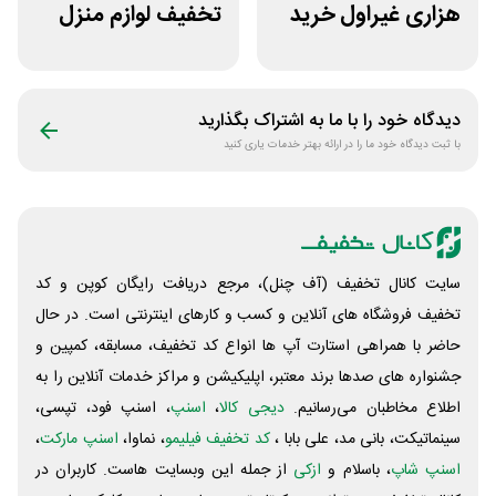
هزاری غیراول خرید
تخفیف لوازم منزل
لاستیک شجاع تایر
در فروشگاه خانه شما
دیدگاه خود را با ما به اشتراک بگذارید
با ثبت دیدگاه خود ما را در ارائه بهتر خدمات یاری کنید
سایت کانال تخفیف (آف چنل)، مرجع دریافت رایگان کوپن و کد
تخفیف فروشگاه های آنلاین و کسب و‌ کارهای اینترنتی است. در حال
حاضر با همراهی استارت آپ ها انواع کد تخفیف، مسابقه، کمپین و
جشنواره های صدها برند معتبر، اپلیکیشن و مراکز خدمات آنلاین را به
اطلاع مخاطبان می‌رسانیم.
دیجی کالا
،
اسنپ
، اسنپ فود، تپسی،
سینماتیکت، بانی مد، علی‌ بابا ،
کد تخفیف فیلیمو
، نماوا،
اسنپ مارکت
،
اسنپ شاپ
، باسلام و
ازکی
از جمله این وبسایت ‌هاست. کاربران در